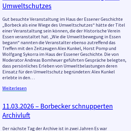
–
Umweltschutzes
Borbeck
als
eine
Gut besuchte Veranstaltung im Haus der Essener Geschichte
Wiege
„Borbeck als eine Wiege des Umweltschutzes“ hätte der Titel
des
einer Veranstaltung sein können, die der Historische Verein
Umweltschutzes
Essen veranstaltet hat. „Wie die Umweltbewegung in Essen
begann“ nannten die Veranstalter ebenso zutreffend das
Treffen mit den Zeitzeugen Alex Kunkel, Horst Pomp und
Wolfgang Sykorra im Haus der Essener Geschichte. Die von
Moderator Andreas Bomheuer geführten Gespräche belegten,
dass persönliches Erleben von Umweltbelastungen deren
Einsatz für den Umweltschutz begründeten: Alex Kunkel
erlebte in den…
Weiterlesen
Weiterlesen
11.03.2026
11.03.2026 – Borbecker schnupperten
–
Archivluft
Borbecker
schnupperten
Archivluft
Der nächste Tag der Archive ist in zwei Jahren Es war