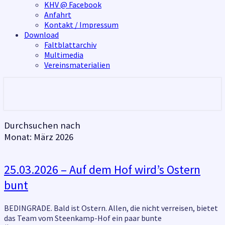
KHV @ Facebook
Anfahrt
Kontakt / Impressum
Download
Faltblattarchiv
Multimedia
Vereinsmaterialien
Durchsuchen nach
Monat:
März 2026
25.03.2026
25.03.2026 – Auf dem Hof wird’s Ostern
–
bunt
Auf
dem
Hof
BEDINGRADE. Bald ist Ostern. Allen, die nicht verreisen, bietet
wird’s
das Team vom Steenkamp-Hof ein paar bunte