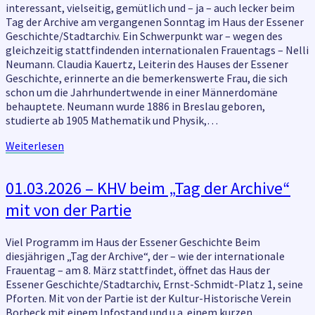
interessant, vielseitig, gemütlich und – ja – auch lecker beim
Tag der Archive am vergangenen Sonntag im Haus der Essener
Geschichte/Stadtarchiv. Ein Schwerpunkt war – wegen des
gleichzeitig stattfindenden internationalen Frauentags – Nelli
Neumann. Claudia Kauertz, Leiterin des Hauses der Essener
Geschichte, erinnerte an die bemerkenswerte Frau, die sich
schon um die Jahrhundertwende in einer Männerdomäne
behauptete. Neumann wurde 1886 in Breslau geboren,
studierte ab 1905 Mathematik und Physik,…
Weiterlesen
Weiterlesen
01.03.2026
01.03.2026 – KHV beim „Tag der Archive“
–
mit von der Partie
KHV
beim
„Tag
Viel Programm im Haus der Essener Geschichte Beim
der
diesjährigen „Tag der Archive“, der – wie der internationale
Archive“
Frauentag – am 8. März stattfindet, öffnet das Haus der
mit
Essener Geschichte/Stadtarchiv, Ernst-Schmidt-Platz 1, seine
von
Pforten. Mit von der Partie ist der Kultur-Historische Verein
der
Borbeck mit einem Infostand und u.a. einem kurzen