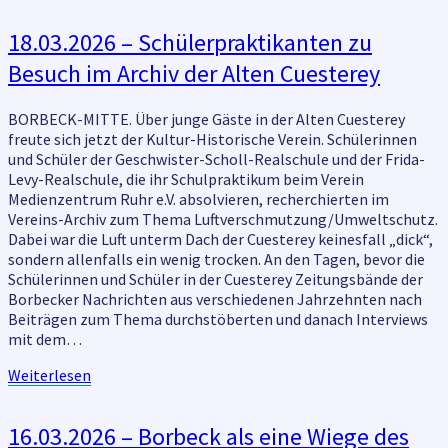
18.03.2026
18.03.2026 – Schülerpraktikanten zu
–
Besuch im Archiv der Alten Cuesterey
Schülerpraktikanten
zu
Besuch
BORBECK-MITTE. Über junge Gäste in der Alten Cuesterey
im
freute sich jetzt der Kultur-Historische Verein. Schülerinnen
Archiv
und Schüler der Geschwister-Scholl-Realschule und der Frida-
der
Levy-Realschule, die ihr Schulpraktikum beim Verein
Alten
Medienzentrum Ruhr e.V. absolvieren, recherchierten im
Cuesterey
Vereins-Archiv zum Thema Luftverschmutzung/Umweltschutz.
Dabei war die Luft unterm Dach der Cuesterey keinesfall „dick“,
sondern allenfalls ein wenig trocken. An den Tagen, bevor die
Schülerinnen und Schüler in der Cuesterey Zeitungsbände der
Borbecker Nachrichten aus verschiedenen Jahrzehnten nach
Beiträgen zum Thema durchstöberten und danach Interviews
mit dem…
Weiterlesen
Weiterlesen
16.03.2026
16.03.2026 – Borbeck als eine Wiege des