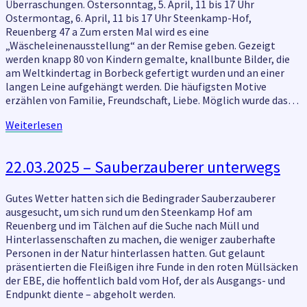
Ostern
Überraschungen. Ostersonntag, 5. April, 11 bis 17 Uhr
bunt
Ostermontag, 6. April, 11 bis 17 Uhr Steenkamp-Hof,
Reuenberg 47 a Zum ersten Mal wird es eine
„Wäscheleinenausstellung“ an der Remise geben. Gezeigt
werden knapp 80 von Kindern gemalte, knallbunte Bilder, die
am Weltkindertag in Borbeck gefertigt wurden und an einer
langen Leine aufgehängt werden. Die häufigsten Motive
erzählen von Familie, Freundschaft, Liebe. Möglich wurde das…
Weiterlesen
Weiterlesen
22.03.2025
22.03.2025 – Sauberzauberer unterwegs
–
Sauberzauberer
Gutes Wetter hatten sich die Bedingrader Sauberzauberer
unterwegs
ausgesucht, um sich rund um den Steenkamp Hof am
Reuenberg und im Tälchen auf die Suche nach Müll und
Hinterlassenschaften zu machen, die weniger zauberhafte
Personen in der Natur hinterlassen hatten. Gut gelaunt
präsentierten die Fleißigen ihre Funde in den roten Müllsäcken
der EBE, die hoffentlich bald vom Hof, der als Ausgangs- und
Endpunkt diente – abgeholt werden.