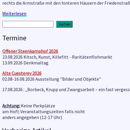
rechts die Armstraße mit den hinteren Häusern der Friedenstra
was
los
Weiterlesen
Weiterlesen
auf
dem
Suchen
Suchen
Weidkamp
Termine
Offener Steenkamphof
2026
23.08.2026 Kitsch, Kunst, Killefitt - Raritätenflohmarkt
13.09.2026 Denkmaltag
Alte Cuesterey
2026
02.08-16.08.2026 Ausstellung "Bilder und Objekte"
17.08.2026 : „Borbeck, Krupp und Zwangsarbeit – ein fast verges
Achtung:
Keine Parkplätze
am Hof!; Veranstaltungszeiten falls nicht
anders angegeben (12-17 Uhr)