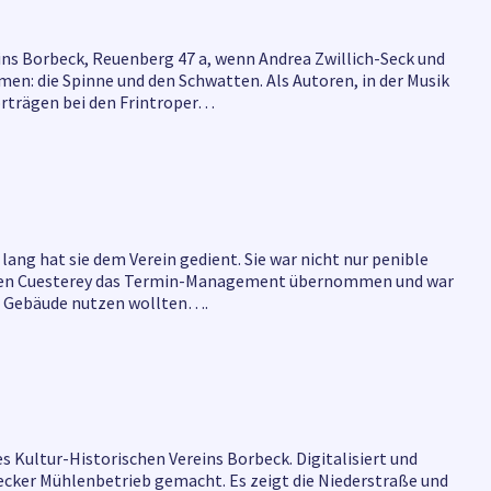
eins Borbeck, Reuenberg 47 a, wenn Andrea Zwillich-Seck und
en: die Spinne und den Schwatten. Als Autoren, in der Musik
vorträgen bei den Frintroper…
 lang hat sie dem Verein gedient. Sie war nicht nur penible
er Alten Cuesterey das Termin-Management übernommen und war
das Gebäude nutzen wollten….
 Kultur-Historischen Vereins Borbeck. Digitalisiert und
ecker Mühlenbetrieb gemacht. Es zeigt die Niederstraße und