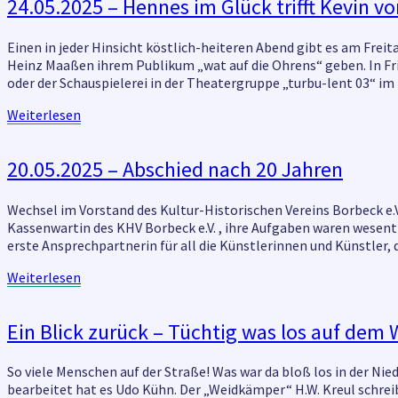
24.05.2025
24.05.2025 – Hennes im Glück trifft Kevin v
–
Hennes
Einen in jeder Hinsicht köstlich-heiteren Abend gibt es am Frei
im
Heinz Maaßen ihrem Publikum „wat auf die Ohrens“ geben. In Fri
Glück
oder der Schauspielerei in der Theatergruppe „turbu-lent 03“ i
trifft
Kevin
Weiterlesen
Weiterlesen
von
Katernberg
20.05.2025
20.05.2025 – Abschied nach 20 Jahren
–
Abschied
Wechsel im Vorstand des Kultur-Historischen Vereins Borbeck e.V. 
nach
Kassenwartin des KHV Borbeck e.V. , ihre Aufgaben waren wesent
20
erste Ansprechpartnerin für all die Künstlerinnen und Künstler
Jahren
Weiterlesen
Weiterlesen
Ein
Ein Blick zurück – Tüchtig was los auf de
Blick
zurück
So viele Menschen auf der Straße! Was war da bloß los in der Ni
–
bearbeitet hat es Udo Kühn. Der „Weidkämper“ H.W. Kreul schre
Tüchtig