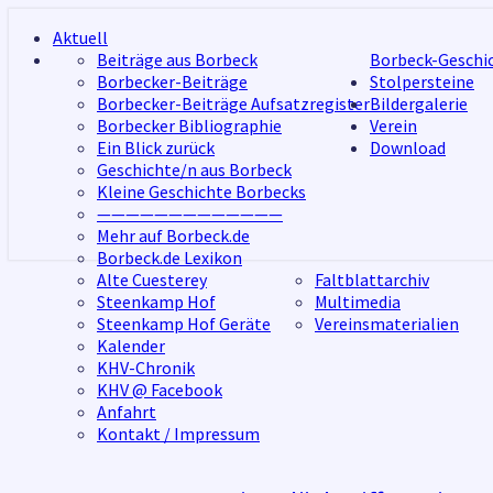
Skip
Aktuell
to
Beiträge aus Borbeck
Borbeck-Geschi
content
Borbecker-Beiträge
Stolpersteine
Borbecker-Beiträge Aufsatzregister
Bildergalerie
Borbecker Bibliographie
Verein
Ein Blick zurück
Download
Geschichte/n aus Borbeck
Kleine Geschichte Borbecks
—————————————
Mehr auf Borbeck.de
Borbeck.de Lexikon
Alte Cuesterey
Faltblattarchiv
Steenkamp Hof
Multimedia
Steenkamp Hof Geräte
Vereinsmaterialien
Kalender
KHV-Chronik
KHV @ Facebook
Anfahrt
Kontakt / Impressum