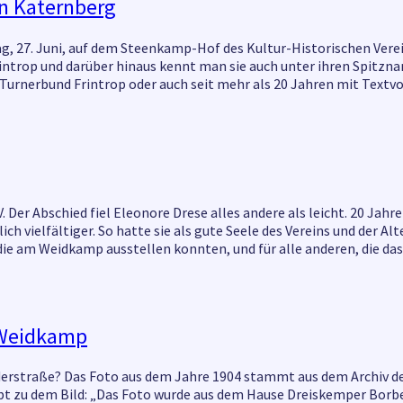
on Katernberg
tag, 27. Juni, auf dem Steenkamp-Hof des Kultur-Historischen Ver
ntrop und darüber hinaus kennt man sie auch unter ihren Spitznam
m Turnerbund Frintrop oder auch seit mehr als 20 Jahren mit Text
Der Abschied fiel Eleonore Drese alles andere als leicht. 20 Jahre
lich vielfältiger. So hatte sie als gute Seele des Vereins und d
, die am Weidkamp ausstellen konnten, und für alle anderen, die 
m Weidkamp
ederstraße? Das Foto aus dem Jahre 1904 stammt aus dem Archiv des
ibt zu dem Bild: „Das Foto wurde aus dem Hause Dreiskemper Borb