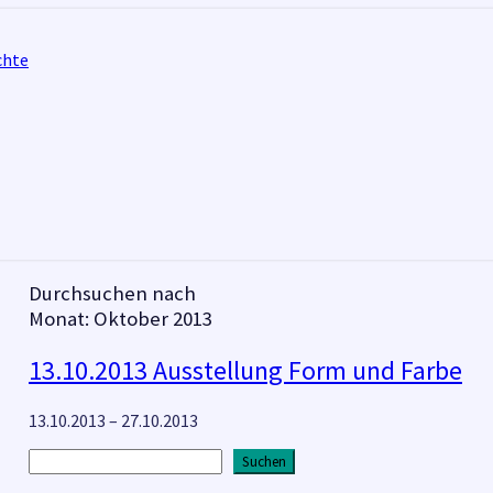
chte
Durchsuchen nach
Monat:
Oktober 2013
13.10.2013
13.10.2013 Ausstellung Form und Farbe
Ausstellung
Form
13.10.2013 – 27.10.2013
und
Farbe
Suchen
Suchen