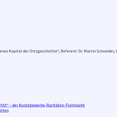
senes Kapitel der Ortsgeschichte“, Referent: Dr. Martin Schneider
illefitt“ – der Kunstgewerbe-Raritäten-Flohmarkt
atten