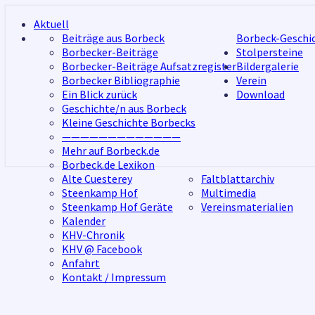
Skip
Aktuell
to
Beiträge aus Borbeck
Borbeck-Geschi
content
Borbecker-Beiträge
Stolpersteine
Borbecker-Beiträge Aufsatzregister
Bildergalerie
Borbecker Bibliographie
Verein
Ein Blick zurück
Download
Geschichte/n aus Borbeck
Kleine Geschichte Borbecks
—————————————
Mehr auf Borbeck.de
Borbeck.de Lexikon
Alte Cuesterey
Faltblattarchiv
Steenkamp Hof
Multimedia
Steenkamp Hof Geräte
Vereinsmaterialien
Kalender
KHV-Chronik
KHV @ Facebook
Anfahrt
Kontakt / Impressum