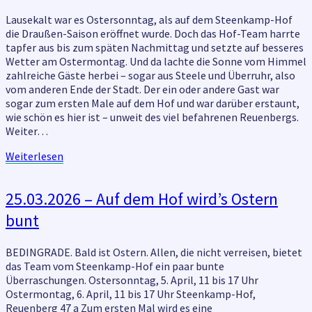
Saisonauftakt
zu
Lausekalt war es Ostersonntag, als auf dem Steenkamp-Hof
Ostern
die Draußen-Saison eröffnet wurde. Doch das Hof-Team harrte
–
tapfer aus bis zum späten Nachmittag und setzte auf besseres
am
Wetter am Ostermontag. Und da lachte die Sonne vom Himmel
1.
zahlreiche Gäste herbei – sogar aus Steele und Überruhr, also
Mai
vom anderen Ende der Stadt. Der ein oder andere Gast war
geht’s
sogar zum ersten Male auf dem Hof und war darüber erstaunt,
weiter!
wie schön es hier ist – unweit des viel befahrenen Reuenbergs.
Weiter…
Weiterlesen
Weiterlesen
25.03.2026
25.03.2026 – Auf dem Hof wird’s Ostern
–
bunt
Auf
dem
Hof
BEDINGRADE. Bald ist Ostern. Allen, die nicht verreisen, bietet
wird’s
das Team vom Steenkamp-Hof ein paar bunte
Ostern
Überraschungen. Ostersonntag, 5. April, 11 bis 17 Uhr
bunt
Ostermontag, 6. April, 11 bis 17 Uhr Steenkamp-Hof,
Reuenberg 47 a Zum ersten Mal wird es eine