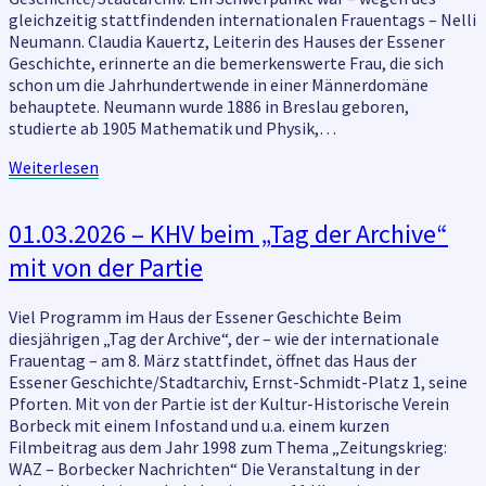
gleichzeitig stattfindenden internationalen Frauentags – Nelli
Neumann. Claudia Kauertz, Leiterin des Hauses der Essener
Geschichte, erinnerte an die bemerkenswerte Frau, die sich
schon um die Jahrhundertwende in einer Männerdomäne
behauptete. Neumann wurde 1886 in Breslau geboren,
studierte ab 1905 Mathematik und Physik,…
Weiterlesen
Weiterlesen
01.03.2026
01.03.2026 – KHV beim „Tag der Archive“
–
mit von der Partie
KHV
beim
„Tag
Viel Programm im Haus der Essener Geschichte Beim
der
diesjährigen „Tag der Archive“, der – wie der internationale
Archive“
Frauentag – am 8. März stattfindet, öffnet das Haus der
mit
Essener Geschichte/Stadtarchiv, Ernst-Schmidt-Platz 1, seine
von
Pforten. Mit von der Partie ist der Kultur-Historische Verein
der
Borbeck mit einem Infostand und u.a. einem kurzen
Partie
Filmbeitrag aus dem Jahr 1998 zum Thema „Zeitungskrieg:
WAZ – Borbecker Nachrichten“ Die Veranstaltung in der