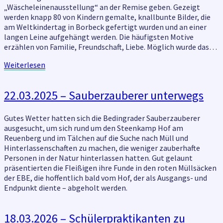
„Wäscheleinenausstellung“ an der Remise geben. Gezeigt
werden knapp 80 von Kindern gemalte, knallbunte Bilder, die
am Weltkindertag in Borbeck gefertigt wurden und an einer
langen Leine aufgehängt werden. Die häufigsten Motive
erzählen von Familie, Freundschaft, Liebe. Möglich wurde das…
Weiterlesen
Weiterlesen
22.03.2025
22.03.2025 – Sauberzauberer unterwegs
–
Sauberzauberer
Gutes Wetter hatten sich die Bedingrader Sauberzauberer
unterwegs
ausgesucht, um sich rund um den Steenkamp Hof am
Reuenberg und im Tälchen auf die Suche nach Müll und
Hinterlassenschaften zu machen, die weniger zauberhafte
Personen in der Natur hinterlassen hatten. Gut gelaunt
präsentierten die Fleißigen ihre Funde in den roten Müllsäcken
der EBE, die hoffentlich bald vom Hof, der als Ausgangs- und
Endpunkt diente – abgeholt werden.
18.03.2026
18.03.2026 – Schülerpraktikanten zu