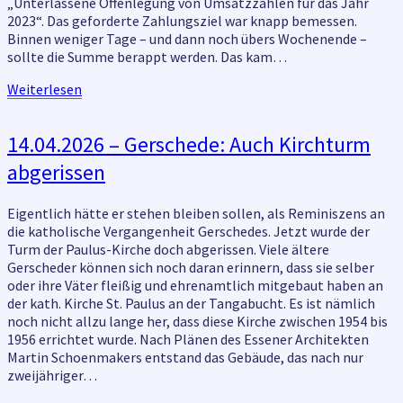
„Unterlassene Offenlegung von Umsatzzahlen für das Jahr
2023“. Das geforderte Zahlungsziel war knapp bemessen.
Binnen weniger Tage – und dann noch übers Wochenende –
sollte die Summe berappt werden. Das kam…
Weiterlesen
Weiterlesen
14.04.2026
14.04.2026 – Gerschede: Auch Kirchturm
–
abgerissen
Gerschede:
Auch
Kirchturm
Eigentlich hätte er stehen bleiben sollen, als Reminiszens an
abgerissen
die katholische Vergangenheit Gerschedes. Jetzt wurde der
Turm der Paulus-Kirche doch abgerissen. Viele ältere
Gerscheder können sich noch daran erinnern, dass sie selber
oder ihre Väter fleißig und ehrenamtlich mitgebaut haben an
der kath. Kirche St. Paulus an der Tangabucht. Es ist nämlich
noch nicht allzu lange her, dass diese Kirche zwischen 1954 bis
1956 errichtet wurde. Nach Plänen des Essener Architekten
Martin Schoenmakers entstand das Gebäude, das nach nur
zweijähriger…