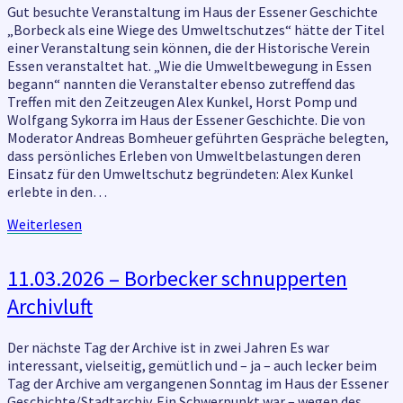
eine
Gut besuchte Veranstaltung im Haus der Essener Geschichte
Wiege
„Borbeck als eine Wiege des Umweltschutzes“ hätte der Titel
des
einer Veranstaltung sein können, die der Historische Verein
Umweltschutzes
Essen veranstaltet hat. „Wie die Umweltbewegung in Essen
begann“ nannten die Veranstalter ebenso zutreffend das
Treffen mit den Zeitzeugen Alex Kunkel, Horst Pomp und
Wolfgang Sykorra im Haus der Essener Geschichte. Die von
Moderator Andreas Bomheuer geführten Gespräche belegten,
dass persönliches Erleben von Umweltbelastungen deren
Einsatz für den Umweltschutz begründeten: Alex Kunkel
erlebte in den…
Weiterlesen
Weiterlesen
11.03.2026
11.03.2026 – Borbecker schnupperten
–
Archivluft
Borbecker
schnupperten
Archivluft
Der nächste Tag der Archive ist in zwei Jahren Es war
interessant, vielseitig, gemütlich und – ja – auch lecker beim
Tag der Archive am vergangenen Sonntag im Haus der Essener
Geschichte/Stadtarchiv. Ein Schwerpunkt war – wegen des