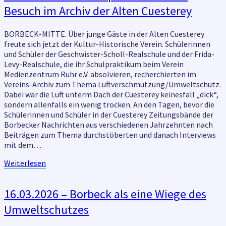
–
Besuch im Archiv der Alten Cuesterey
Schülerpraktikanten
zu
Besuch
BORBECK-MITTE. Über junge Gäste in der Alten Cuesterey
im
freute sich jetzt der Kultur-Historische Verein. Schülerinnen
Archiv
und Schüler der Geschwister-Scholl-Realschule und der Frida-
der
Levy-Realschule, die ihr Schulpraktikum beim Verein
Alten
Medienzentrum Ruhr e.V. absolvieren, recherchierten im
Cuesterey
Vereins-Archiv zum Thema Luftverschmutzung/Umweltschutz.
Dabei war die Luft unterm Dach der Cuesterey keinesfall „dick“,
sondern allenfalls ein wenig trocken. An den Tagen, bevor die
Schülerinnen und Schüler in der Cuesterey Zeitungsbände der
Borbecker Nachrichten aus verschiedenen Jahrzehnten nach
Beiträgen zum Thema durchstöberten und danach Interviews
mit dem…
Weiterlesen
Weiterlesen
16.03.2026
16.03.2026 – Borbeck als eine Wiege des
–
Umweltschutzes
Borbeck
als