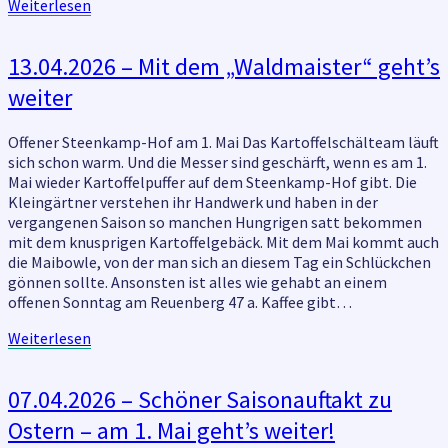
Weiterlesen
Weiterlesen
13.04.2026
13.04.2026 – Mit dem „Waldmaister“ geht’s
–
weiter
Mit
dem
„Waldmaister“
Offener Steenkamp-Hof am 1. Mai Das Kartoffelschälteam läuft
geht’s
sich schon warm. Und die Messer sind geschärft, wenn es am 1.
weiter
Mai wieder Kartoffelpuffer auf dem Steenkamp-Hof gibt. Die
Kleingärtner verstehen ihr Handwerk und haben in der
vergangenen Saison so manchen Hungrigen satt bekommen
mit dem knusprigen Kartoffelgebäck. Mit dem Mai kommt auch
die Maibowle, von der man sich an diesem Tag ein Schlückchen
gönnen sollte. Ansonsten ist alles wie gehabt an einem
offenen Sonntag am Reuenberg 47 a. Kaffee gibt…
Weiterlesen
Weiterlesen
07.04.2026
07.04.2026 – Schöner Saisonauftakt zu
–
Ostern – am 1. Mai geht’s weiter!
Schöner