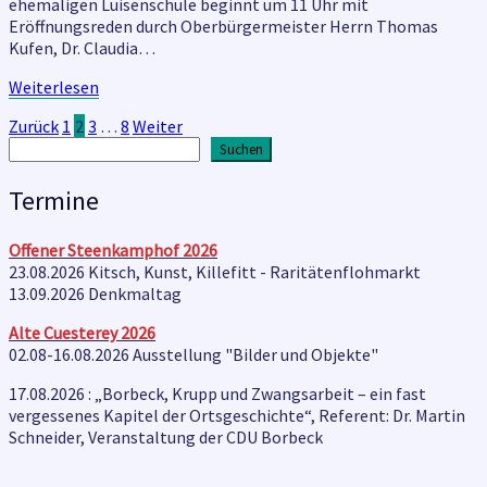
ehemaligen Luisenschule beginnt um 11 Uhr mit
Eröffnungsreden durch Oberbürgermeister Herrn Thomas
Kufen, Dr. Claudia…
Weiterlesen
Weiterlesen
Seitennummerierung
Zurück
1
2
3
…
8
Weiter
Suchen
Suchen
der
Beiträge
Termine
Offener Steenkamphof
2026
23.08.2026 Kitsch, Kunst, Killefitt - Raritätenflohmarkt
13.09.2026 Denkmaltag
Alte Cuesterey
2026
02.08-16.08.2026 Ausstellung "Bilder und Objekte"
17.08.2026 : „Borbeck, Krupp und Zwangsarbeit – ein fast
vergessenes Kapitel der Ortsgeschichte“, Referent: Dr. Martin
Schneider, Veranstaltung der CDU Borbeck