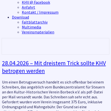
KHV @ Facebook
Anfahrt
Kontakt / Impressum
Download
Faltblattarchiv
Multimedia
Vereinsmaterialien
28.04.2026
28.04.2026 – Mit dreistem Trick sollte KHV
–
betrogen werden
Mit
dreistem
Trick
Um einen Betrugsversuch handelt es sich offenbar bei einem
sollte
Schreiben, das angeblich vom Bundeszentralamt für Steuern
KHV
an den Kultur-Historischen Verein Borbeck e.V. als pdf-Datei
betrogen
per Mail versandt wurde. Das Schreiben sah sehr echt aus.
werden
Gefordert wurden vom Verein insgesamt 375 Euro, inklusive
Ordnungsgeld und Mahngebühr. Der Grund sei eine