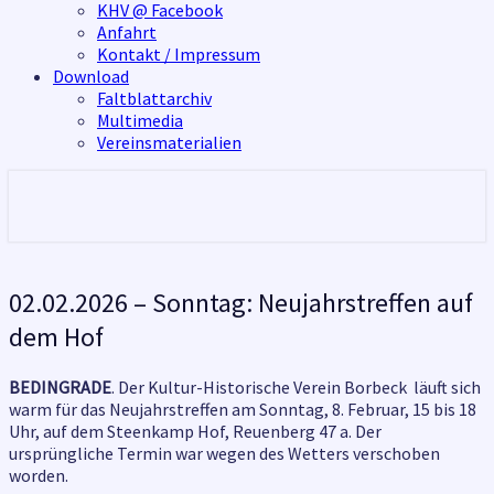
KHV @ Facebook
Anfahrt
Kontakt / Impressum
Download
Faltblattarchiv
Multimedia
Vereinsmaterialien
02.02.2026
02.02.2026 – Sonntag: Neujahrstreffen auf
–
dem Hof
Sonntag:
Neujahrstreffen
auf
BEDINGRADE
. Der Kultur-Historische Verein Borbeck läuft sich
dem
warm für das Neujahrstreffen am Sonntag, 8. Februar, 15 bis 18
Hof
Uhr, auf dem Steenkamp Hof, Reuenberg 47 a. Der
ursprüngliche Termin war wegen des Wetters verschoben
worden.