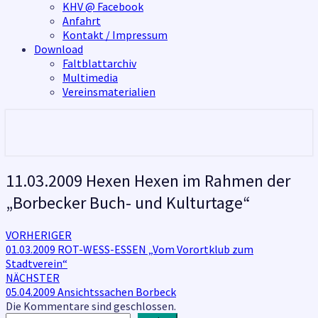
KHV @ Facebook
Anfahrt
Kontakt / Impressum
Download
Faltblattarchiv
Multimedia
Vereinsmaterialien
11.03.2009
11.03.2009 Hexen Hexen im Rahmen der
Hexen
„Borbecker Buch- und Kulturtage“
Hexen
im
Rahmen
Beitragsnavigation
VORHERIGER
der
01.03.2009 ROT-WESS-ESSEN „Vom Vorortklub zum
„Borbecker
Stadtverein“
Buch-
NÄCHSTER
und
05.04.2009 Ansichtssachen Borbeck
Kulturtage“
Die Kommentare sind geschlossen.