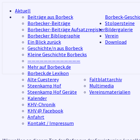
Skip
Aktuell
to
Beiträge aus Borbeck
Borbeck-Geschi
content
Borbecker-Beiträge
Stolpersteine
Borbecker-Beiträge Aufsatzregister
Bildergalerie
Borbecker Bibliographie
Verein
Ein Blick zurück
Download
Geschichte/n aus Borbeck
Kleine Geschichte Borbecks
—————————————
Mehr auf Borbeck.de
Borbeck.de Lexikon
Alte Cuesterey
Faltblattarchiv
Steenkamp Hof
Multimedia
Steenkamp Hof Geräte
Vereinsmaterialien
Kalender
KHV-Chronik
KHV @ Facebook
Anfahrt
Kontakt / Impressum