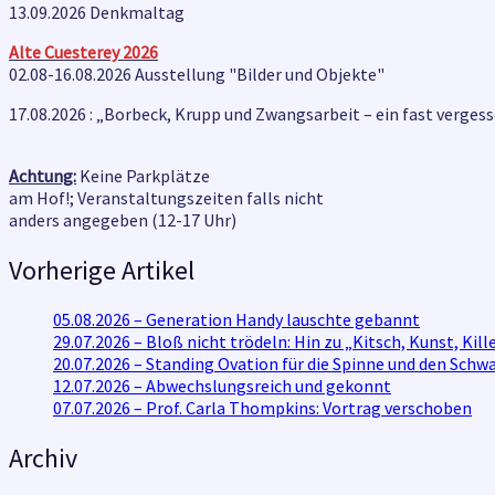
13.09.2026 Denkmaltag
Alte Cuesterey
2026
02.08-16.08.2026 Ausstellung "Bilder und Objekte"
17.08.2026 : „Borbeck, Krupp und Zwangsarbeit – ein fast verges
Achtung:
Keine Parkplätze
am Hof!; Veranstaltungszeiten falls nicht
anders angegeben (12-17 Uhr)
Vorherige Artikel
05.08.2026 – Generation Handy lauschte gebannt
29.07.2026 – Bloß nicht trödeln: Hin zu „Kitsch, Kunst, K
20.07.2026 – Standing Ovation für die Spinne und den Schw
12.07.2026 – Abwechslungsreich und gekonnt
07.07.2026 – Prof. Carla Thompkins: Vortrag verschoben
Archiv