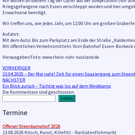
Wir wollen an diesem Tag der Opfer aus der Sowjetunion (vor al
Kriegsgefangene nach Essen verschleppt wurden und hier umgek
Erwachsene beerdigt.
Wir treffen uns, wie jedes Jahr, um 12:00 Uhr am großen Gräberfe
Anfahrt:
Mit dem Auto: Bis zum Parkplatz am Ende der Straße „Kaldenhov
Mit öffentlichen Verkehrsmitteln: Vom Bahnhof Essen-Borbeck m
Herausgeber/Foto: www.rhein-ruhr-russland.de
Beitragsnavigation
VORHERIGER
23.04.2025 – Der Mai naht! Zeit für einen Spaziergang zum Stee
NÄCHSTER
Ein Blick zurück – Tüchtig was los auf dem Weidkamp
Die Kommentare sind geschlossen.
Suchen
Suchen
Termine
Offener Steenkamphof
2026
23.08.2026 Kitsch, Kunst, Killefitt - Raritätenflohmarkt