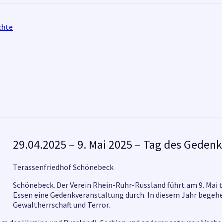
chte
29.04.2025
29.04.2025 – 9. Mai 2025 – Tag des Geden
–
9.
Terassenfriedhof Schönebeck
Mai
2025
Schönebeck. Der Verein Rhein-Ruhr-Russland führt am 9. Mai
–
Essen eine Gedenkveranstaltung durch. In diesem Jahr begehe
Tag
Gewaltherrschaft und Terror.
des
Gedenkens