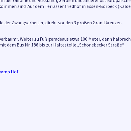
lem der Ukraine und Russland), Serbien und anderer osteuropäisch
ommen sind. Auf dem Terrassenfriedhof in Essen-Borbeck (Kalden
ld der Zwangsarbeiter, direkt vor den 3 großen Granitkreuzen.
erbaum“. Weiter zu Fuß geradeaus etwa 100 Meter, dann halbrecht
it dem Bus Nr. 186 bis zur Haltestelle „Schönebecker Straße“.
nkamp Hof