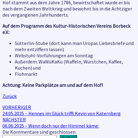
Hof stammt aus dem Jahre 1786, bewirtschaftet wurde er bis
nach dem Zweiten Weltkrieg und bewohnt bis in die Achtziger
des vergangenen Jahrhunderts.
Auf dem Programm des Kultur-Historischen Vereins Borbeck
e.V.:
Sütterlin-Stube (dort kann man Uropas Liebesbriefe und
mehr entziffern lassen)
Webstuhl-Vorführungen am Sonntag
Außerdem: WaWüKaKu (Waffeln, Würstchen, Kaffee,
Kuchen) und
Flohmarkt
Achtung: Keine Parkplätze am und auf dem Hof!
Zurück
Beitragsnavigation
VORHERIGER
24.05.2025 – Hennes im Glück trifft Kevin von Katernberg
NÄCHSTER
06.06.2025 – Wenn doch nur der Himmel käme:
Die Kommentare sind geschlossen.
Suchen