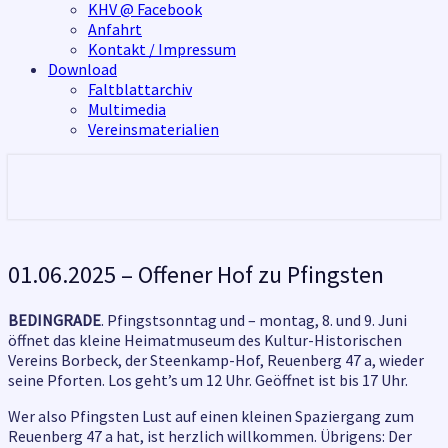
KHV @ Facebook
Anfahrt
Kontakt / Impressum
Download
Faltblattarchiv
Multimedia
Vereinsmaterialien
01.06.2025
01.06.2025 – Offener Hof zu Pfingsten
–
Offener
BEDINGRADE
. Pfingstsonntag und – montag, 8. und 9. Juni
Hof
öffnet das kleine Heimatmuseum des Kultur-Historischen
zu
Vereins Borbeck, der Steenkamp-Hof, Reuenberg 47 a, wieder
Pfingsten
seine Pforten. Los geht’s um 12 Uhr. Geöffnet ist bis 17 Uhr.
Wer also Pfingsten Lust auf einen kleinen Spaziergang zum
Reuenberg 47 a hat, ist herzlich willkommen. Übrigens: Der